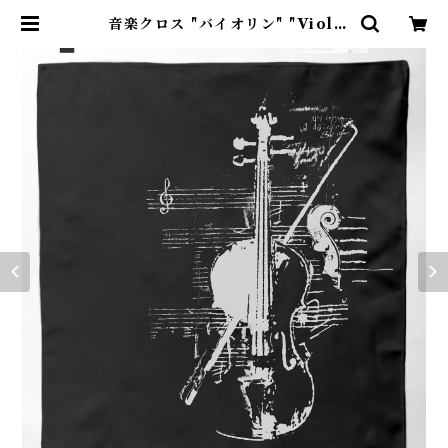
音楽クロス "バイオリン" "Violi
n"黒 | Kazakoto ～手捺染×音楽
～