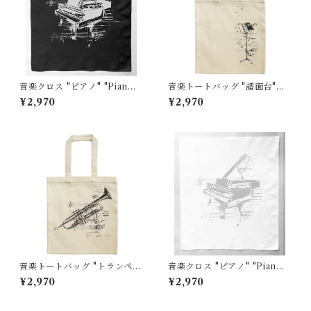
音楽クロス "ピアノ" "Pian
音楽トートバッグ "譜面台"
o"黒
"Music Stand"大
¥2,970
¥2,970
音楽トートバッグ "トランペッ
音楽クロス "ピアノ" "Pian
ト" "Trumpet"大
o"白
¥2,970
¥2,970