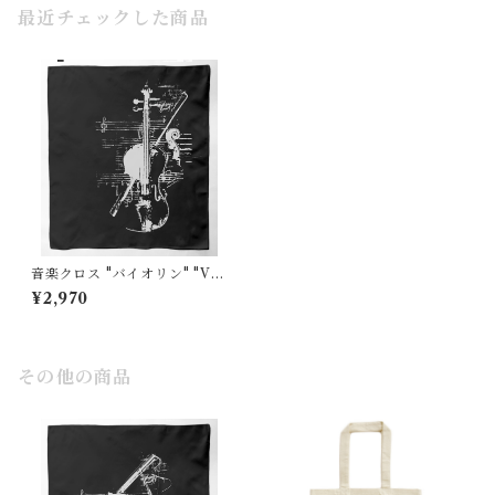
最近チェックした商品
音楽クロス "バイオリン" "Vio
lin"黒
¥2,970
その他の商品