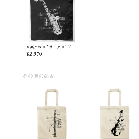
音楽クロス "サックス" "Sax
ophone"黒
¥2,970
その他の商品