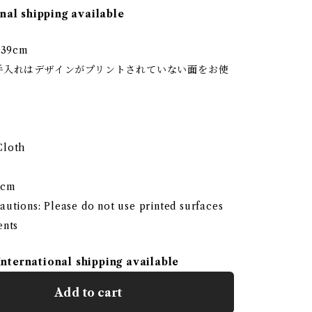
nal shipping available
39cm
手入れはデザインがプリントされていない面をお使
。
Cloth
9cm
utions: Please do not use printed surfaces
ents
International shipping available
Add to cart