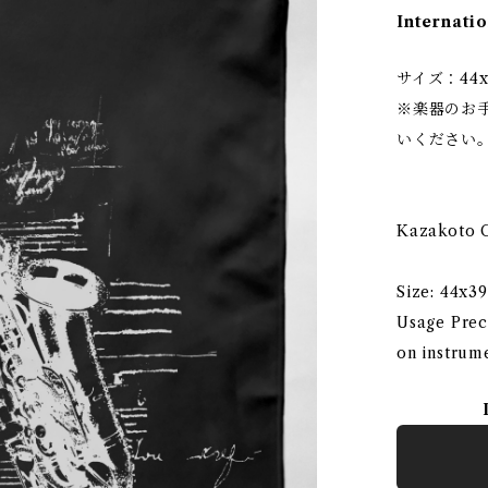
Internatio
サイズ：44x
※楽器のお
いください
Kazakoto 
Size: 44x3
Usage Preca
on instrum