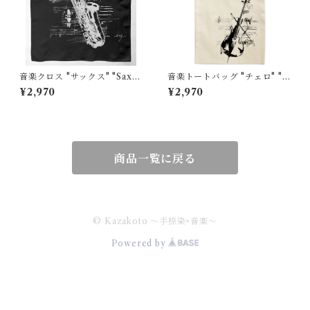
音楽クロス "サックス" "Saxo
音楽トートバッグ "チェロ" "C
phone"黒
ello"大
¥2,970
¥2,970
商品一覧に戻る
© Kazakoto ～手捺染×音楽～
Powered by