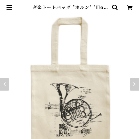
音楽トートバッグ "ホルン" "Hor
n"大 | Kazakoto ～手捺染×音楽
～