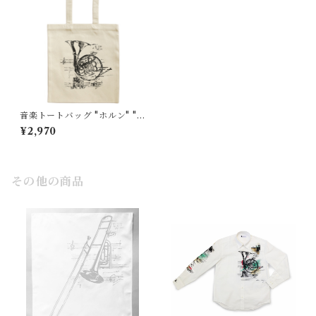
音楽トートバッグ "ホルン" "H
orn"大
¥2,970
その他の商品