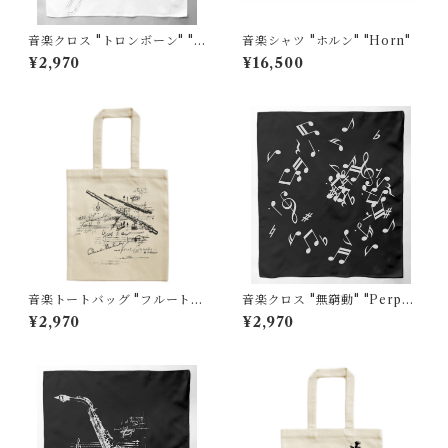
音楽クロス "トロンボーン" "T
音楽シャツ "ホルン" "Horn"
rombone"白
¥2,970
¥16,500
音楽トートバッグ "フルート"
音楽クロス "無窮動" "Perpet
"Flute"大
uum Mobile"黒
¥2,970
¥2,970