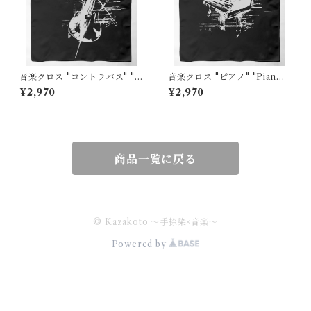
音楽クロス "コントラバス" "C
音楽クロス "ピアノ" "Pian
ontrabass"黒
o"黒
¥2,970
¥2,970
商品一覧に戻る
© Kazakoto ～手捺染×音楽～
Powered by