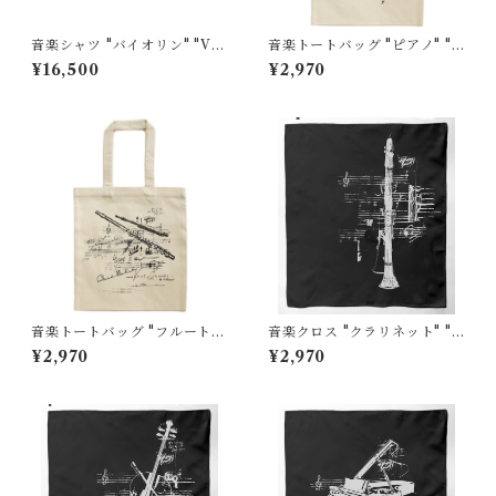
音楽シャツ "バイオリン" "Vio
音楽トートバッグ "ピアノ" "P
lin"
iano"大
¥16,500
¥2,970
音楽トートバッグ "フルート"
音楽クロス "クラリネット" "C
"Flute"大
larinet"黒
¥2,970
¥2,970