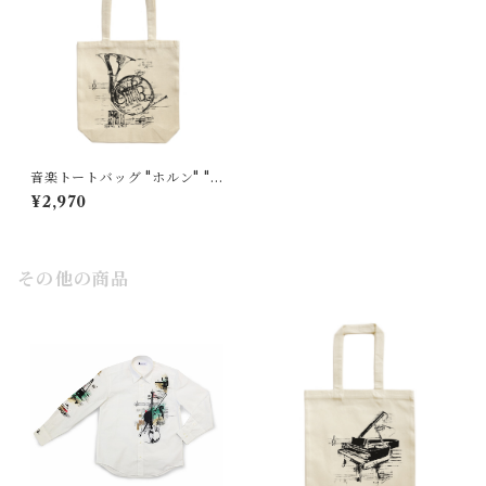
音楽トートバッグ "ホルン" "H
orn"小
¥2,970
その他の商品