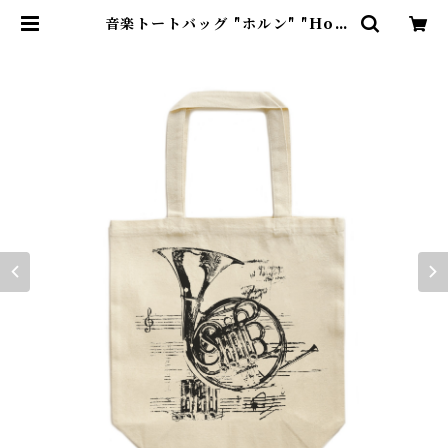
音楽トートバッグ "ホルン" "Hor
n"小 | Kazakoto ～手捺染×音楽
～