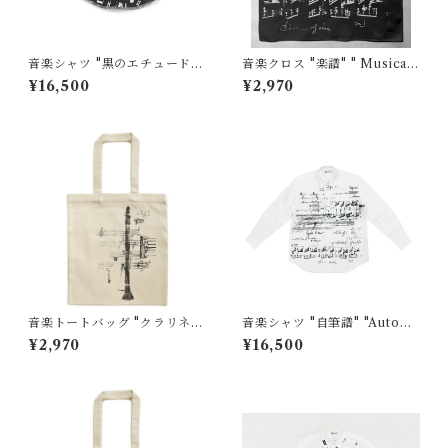
音楽シャツ "黒のエチュード"
音楽クロス "楽譜" " Musical
"Etude in Black"
score"黒
¥16,500
¥2,970
音楽トートバッグ "クラリネッ
音楽シャツ "自筆譜" "Autogr
ト" "Clarinet"大
aph “
¥2,970
¥16,500