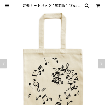
音楽トートバッグ "無窮動" "Perpe
tuum Mobile"大 | Kazakoto ～
手捺染×音楽～