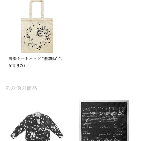
音楽トートバッグ "無窮動" "P
erpetuum Mobile"大
¥2,970
その他の商品