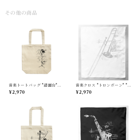
その他の商品
音楽トートバッグ "譜面台"
音楽クロス "トロンボーン" "T
"Music Stand"小
rombone"白
¥2,970
¥2,970