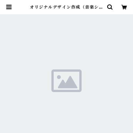
オリジナルデザイン作成（音楽シャ
ツ） | Kazakoto ～手捺染×音楽～